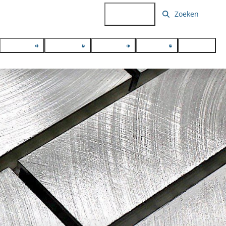
038-4445724
Kunststof
Vacatures
Projecten
Over ons
Contact